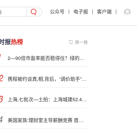
公众号
电子报
客户端
时报
热榜
换一换
2—90倍市盈率能否稳得住？绿的谐波研发护航，毛利率受行业内卷侵蚀
携程被约谈真;相,背后，“调价助手”被指隐性“二选一”
上海,七批次—土拍：上海城建52.4亿竞得普陀区地块 溢价率12.79%
美国家族:理财室主导薪酬竞赛 首席投资官百万年薪不是梦