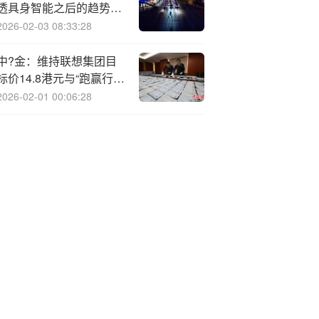
透具身智能之后的趋势和
机会
2026-02-03 08:33:28
中?金：维持联想集团目
标价14.8港元与“跑赢行
业”评级
2026-02-01 00:06:28