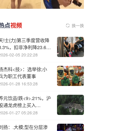
热点
视频
换一换
天!士{力}第三季度营收降
3.3%，扣非净利降23.6%
至1.89亿元
2026-02-05 20:22:28
扬杰科<技>：选举徐;小
兵为职工代表董事
2026-01-28 16:53:28
养元饮品!跌<9>.21%，沪
股通龙虎榜上买入
2226.93万元，卖出
2026-01-27 05:26:28
4469.21万元
刘扬：.大模;型在分层渗