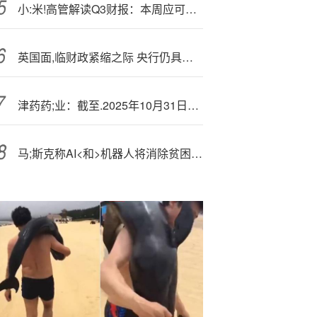
小:米!高管解读Q3财报：本周应可提前完成“超35万台汽车交付”的目标
英国面,临财政紧缩之际 央行仍具降息空间
津药药;业：截至.2025年10月31日，公司股东数为38934户
马;斯克称AI<和>机器人将消除贫困，让每个人都富有